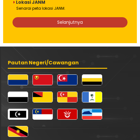
Lokasi JANM
Senarai peta lokasi JANM.
Selanjutnya
Pautan Negeri/Cawangan